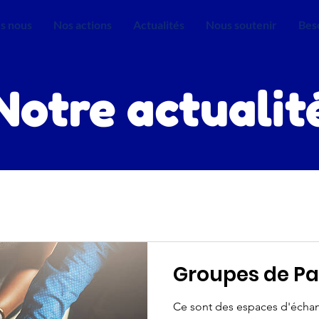
s nous
Nos actions
Actualités
Nous soutenir
Beso
Notre actualit
Groupes de Pa
Ce sont des espaces d'échan