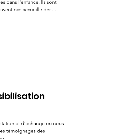
es dans l'enfance. Ils sont
uvent pas accueillir des
t animés par un binôme de
gue et un sophrologue
 groupes de parole victimes
 Maison de Santé d'Evreux
Charles Darwin, 27 930
seignements au 07 49 63 96
bilisation
ntation et d'échange où nous
les témoignages des
e...