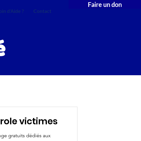
Faire un don
in d'Aide ?
Contact
é
role victimes
ge gratuits dédiés aux