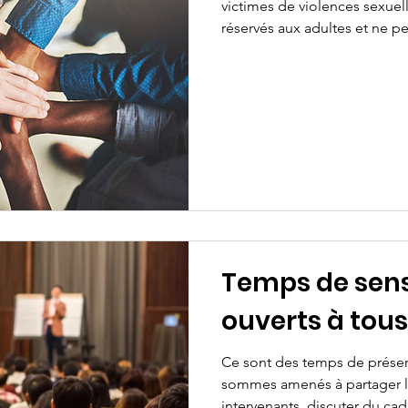
victimes de violences sexuell
réservés aux adultes et ne pe
personnes mineures. Ils son
thérapeutes : une psycholo
spécialisés sur le sujet. Les
ont lieu mensuellement à la
Sud Madeleine Brès, 281 rue 
GUICHAINVILLE Dates et ren
78 o
Temps de sensi
ouverts à tous
Ce sont des temps de prése
sommes amenés à partager 
intervenants, discuter du cadr